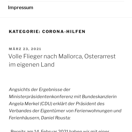
Impressum
KATEGORIE:
CORONA-HILFEN
VERÖFFENTLICHT
MÄRZ 23, 2021
AM
Volle Flieger nach Mallorca, Osterarrest
im eigenen Land
Angsichts der Ergebnisse der
Ministerpräsidentenkonferenz mit Bundeskanzlerin
Angela Merkel (CDU) erklärt der Präsident des
Verbandes der Eigentümer von Ferienwohnungen und
Ferienhäusern, Daniel Rousta:
„Bereits am 14. Februar 2021 haben wir mit einer