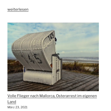
„Fewo-
weiterlesen
Verband
fordert:
Auch
tourismuspolitische
Fehlentscheidungen
sofort
korrigieren!“
Volle Flieger nach Mallorca, Osterarrest im eigenen
Land
März 23, 2021