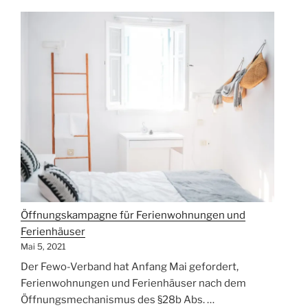
Täuschen
–
Wie
die
Landesregierung
den
Tourismus
in
M-
V
an
die
Wand
Öffnungskampagne für Ferienwohnungen und
fährt“
Ferienhäuser
Mai 5, 2021
Der Fewo-Verband hat Anfang Mai gefordert,
Ferienwohnungen und Ferienhäuser nach dem
Öffnungsmechanismus des §28b Abs. …