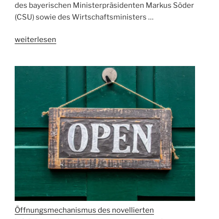
des bayerischen Ministerpräsidenten Markus Söder
(CSU) sowie des Wirtschaftsministers …
„FEWO-
weiterlesen
Verband:
Danke
Bayern!“
Öffnungsmechanismus des novellierten