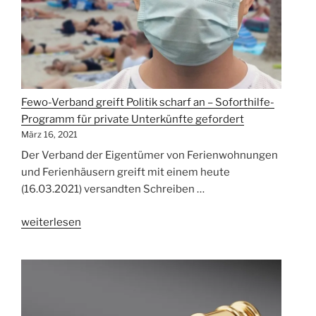
–
„Appell
von
Olaf
Scholz
zum
Fewo-Verband greift Politik scharf an – Soforthilfe-
Reiseverzicht
Programm für private Unterkünfte gefordert
ist
März 16, 2021
unglaubwürdig!““
Der Verband der Eigentümer von Ferienwohnungen
und Ferienhäusern greift mit einem heute
(16.03.2021) versandten Schreiben …
„Fewo-
weiterlesen
Verband
greift
Politik
scharf
an