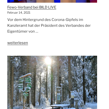
Fewo-Verband bei BILD LIVE
Februar 14, 2021
Vor dem Hintergrund des Corona-Gipfels im
Kanzleramt hat der Präsident des Verbandes der
Eigentümer von …
„Fewo-
weiterlesen
Verband
bei
BILD
LIVE“