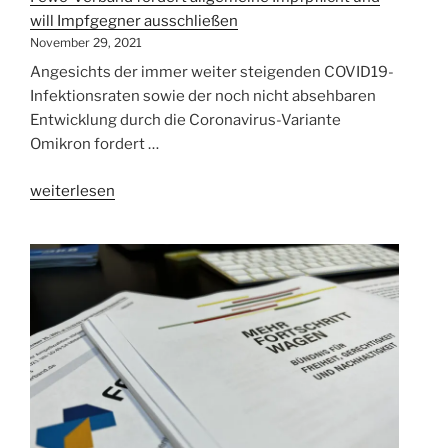
will Impfgegner ausschließen
November 29, 2021
Angesichts der immer weiter steigenden COVID19-
Infektionsraten sowie der noch nicht absehbaren
Entwicklung durch die Coronavirus-Variante
Omikron fordert …
„Fewo-
weiterlesen
Verband
fordert
allgemeine
Impfpflicht
und
will
Impfgegner
ausschließen“