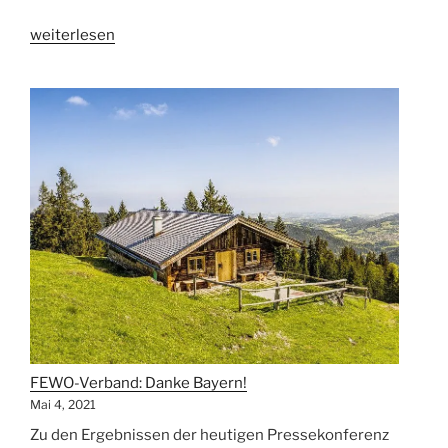
„Öffnungskampagne
weiterlesen
für
Ferienwohnungen
und
Ferienhäuser“
FEWO-Verband: Danke Bayern!
Mai 4, 2021
Zu den Ergebnissen der heutigen Pressekonferenz