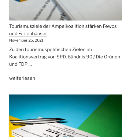
Tourismusziele der Ampelkoalition stärken Fewos
und Ferienhäuser
November 25, 2021
Zu den tourismuspolitischen Zielen im
Koalitionsvertrag von SPD, Bündnis 90 / Die Grünen
und FDP …
„Tourismusziele
weiterlesen
der
Ampelkoalition
stärken
Fewos
und
Ferienhäuser“