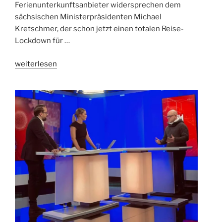
Ferienunterkunftsanbieter widersprechen dem
sächsischen Ministerpräsidenten Michael
Kretschmer, der schon jetzt einen totalen Reise-
Lockdown für …
„Viel
weiterlesen
zu
früh
für
Entscheidung
über
Oster-
Arrest!“