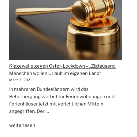
–
Soforthilfe-
Programm
für
private
Unterkünfte
gefordert“
Klagewelle gegen Oster-Lockdown – „Zigtausend
Menschen wollen Urlaub im eigenen Land“
März 3, 2021
In mehreren Bundesländern wird das
Beherbergungsverbot für Ferienwohnungen und
Ferienhäuser jetzt mit gerichtlichen Mitteln
angegriffen. Der …
„Klagewelle
weiterlesen
gegen