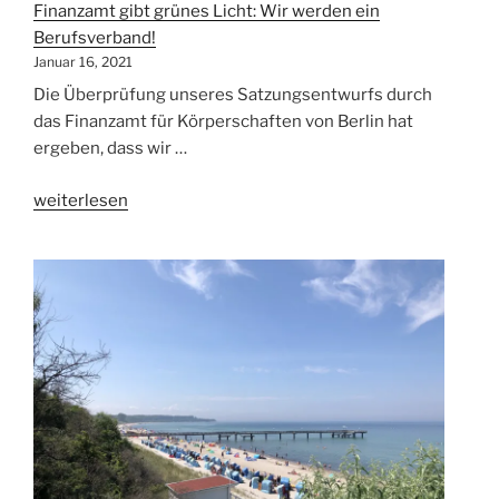
Finanzamt gibt grünes Licht: Wir werden ein
mehr
Berufsverband!
Nachhaltigkeit
Januar 16, 2021
im
Die Überprüfung unseres Satzungsentwurfs durch
Tourismus“
das Finanzamt für Körperschaften von Berlin hat
ergeben, dass wir …
„Finanzamt
weiterlesen
gibt
grünes
Licht:
Wir
werden
ein
Berufsverband!“