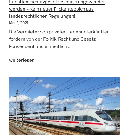
Infektionsschutzgesetzes muss angewendet
werden – Kein neuer Flickenteppich aus
landesrechtlichen Regelungen!
Mai 2, 2021
Die Vermieter von privaten Ferienunterkünften
fordern von der Politik, Recht und Gesetz
konsequent und einheitlich …
„Öffnungsmechanismus
weiterlesen
des
novellierten
Infektionsschutzgesetzes
muss
angewendet
werden
–
Kein
neuer
Flickenteppich