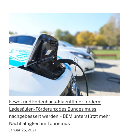
zuerst:
Tourismus
soll
mit
Ferienwohnungen
und
-
häusern
starten“
Fewo- und Ferienhaus-Eigentümer fordern:
Ladesäulen-Förderung des Bundes muss
nachgebessert werden – BEM unterstützt mehr
Nachhaltigkeit im Tourismus
Januar 25, 2021