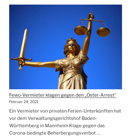
Oster-
Lockdown
–
„Zigtausend
Menschen
wollen
Urlaub
im
eigenen
Land““
Fewo-Vermieter klagen gegen den „Oster-Arrest“
Februar 24, 2021
Ein Vermieter von privaten Ferien-Unterkünften hat
vor dem Verwaltungsgerichtshof Baden-
Württemberg in Mannheim Klage gegen das
Corona-bedingte Beherbergungsverbot …