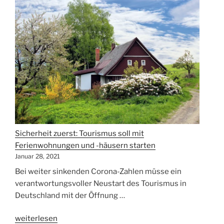
müssen
verantwortungsvoll,
fair
und
einheitlich
sein“
Sicherheit zuerst: Tourismus soll mit
Ferienwohnungen und -häusern starten
Januar 28, 2021
Bei weiter sinkenden Corona-Zahlen müsse ein
verantwortungsvoller Neustart des Tourismus in
Deutschland mit der Öffnung …
„Sicherheit
weiterlesen