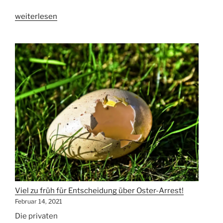
„Fewo-
weiterlesen
Vermieter
klagen
gegen
den
„Oster-
Arrest““
Viel zu früh für Entscheidung über Oster-Arrest!
Februar 14, 2021
Die privaten