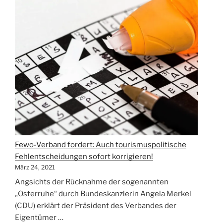
Änderungen
im
Infektionsschutzgesetz:
Hoffnungsschimmer,
aber
noch
deutlicher
Verbesserungsbedarf“
Fewo-Verband fordert: Auch tourismuspolitische
Fehlentscheidungen sofort korrigieren!
März 24, 2021
Angsichts der Rücknahme der sogenannten
„Osterruhe“ durch Bundeskanzlerin Angela Merkel
(CDU) erklärt der Präsident des Verbandes der
Eigentümer …