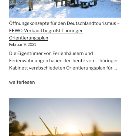
Öffnungskonzepte für den Deutschlandtourismus –
FEWO-Verband begrüßt Thüringer
Orientierungsplan
Februar 9, 2021
Die Eigentümer von Ferienhäusern und
Ferienwohnungen haben den heute vom Thüringer
Kabinett verabschiedeten Orientierungsplan für …
„Öffnungskonzepte
weiterlesen
für
den
Deutschlandtourismus
–
FEWO-
Verband
begrüßt