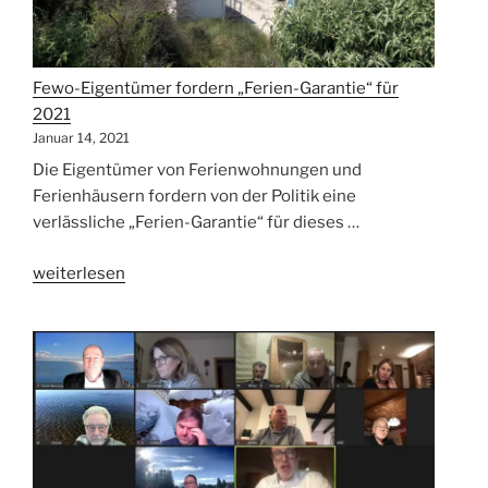
Fewo-Eigentümer fordern „Ferien-Garantie“ für
2021
Januar 14, 2021
Die Eigentümer von Ferienwohnungen und
Ferienhäusern fordern von der Politik eine
verlässliche „Ferien-Garantie“ für dieses …
„Fewo-
weiterlesen
Eigentümer
fordern
„Ferien-
Garantie“
für
2021“