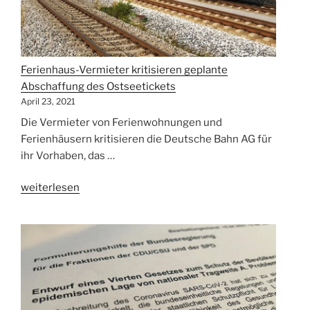
aus
landesrechtlichen
Regelungen!“
Ferienhaus-Vermieter kritisieren geplante
Abschaffung des Ostseetickets
April 23, 2021
Die Vermieter von Ferienwohnungen und
Ferienhäusern kritisieren die Deutsche Bahn AG für
ihr Vorhaben, das …
„Ferienhaus-
weiterlesen
Vermieter
kritisieren
geplante
Abschaffung
des
Ostseetickets“