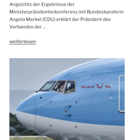
Angsichts der Ergebnisse der
Ministerpräsidentenkonferenz mit Bundeskanzlerin
Angela Merkel (CDU) erklärt der Präsident des
Verbandes der …
„Volle
weiterlesen
Flieger
nach
Mallorca,
Osterarrest
im
eigenen
Land“