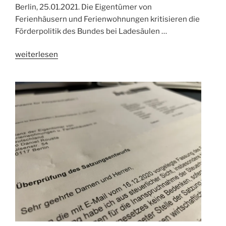
Berlin, 25.01.2021. Die Eigentümer von
Ferienhäusern und Ferienwohnungen kritisieren die
Förderpolitik des Bundes bei Ladesäulen …
„Fewo-
weiterlesen
und
Ferienhaus-
Eigentümer
fordern:
Ladesäulen-
Förderung
des
Bundes
muss
nachgebessert
werden
–
BEM
unterstützt