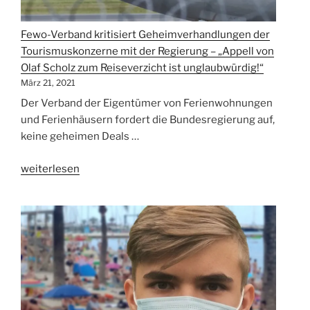
Fewo-Verband kritisiert Geheimverhandlungen der
Tourismuskonzerne mit der Regierung – „Appell von
Olaf Scholz zum Reiseverzicht ist unglaubwürdig!“
März 21, 2021
Der Verband der Eigentümer von Ferienwohnungen
und Ferienhäusern fordert die Bundesregierung auf,
keine geheimen Deals …
„Fewo-
weiterlesen
Verband
kritisiert
Geheimverhandlungen
der
Tourismuskonzerne
mit
der
Regierung