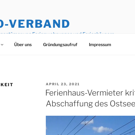
O-VERBAND
igentümer von Ferienwohnungen und Ferienhäusern
Über uns
Gründungsaufruf
Impressum
VERÖFFENTLICHT
KEIT
APRIL 23, 2021
AM
Ferienhaus-Vermieter kri
Abschaffung des Ostsee