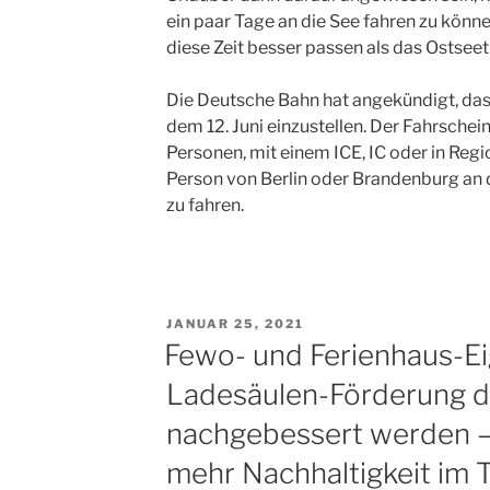
ein paar Tage an die See fahren zu könn
diese Zeit besser passen als das Ostsee
Die Deutsche Bahn hat angekündigt, da
dem 12. Juni einzustellen. Der Fahrschein
Personen, mit einem ICE, IC oder in Reg
Person von Berlin oder Brandenburg an 
zu fahren.
VERÖFFENTLICHT
JANUAR 25, 2021
AM
Fewo- und Ferienhaus-Ei
Ladesäulen-Förderung 
nachgebessert werden –
mehr Nachhaltigkeit im 