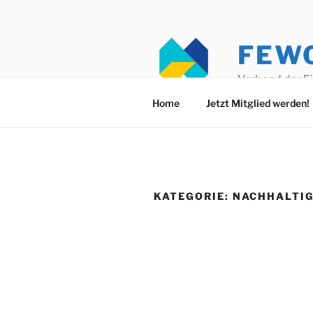
Zum
Inhalt
springen
FEW
Verband der E
Home
Jetzt Mitglied werden!
KATEGORIE:
NACHHALTIG