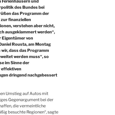
n Ferienhäusern und
rpolitik des Bundes bei
grüßen das Programm der
zur finanziellen
onen, verstehen aber nicht,
ich ausgeklammert werden“,
r Eigentümer von
Daniel Rousta, am Montag
rn wir, dass das Programm
weitet werden muss“, so
se im Sinne der
 effektiven
ugen dringend nachgebessert
nen Umstieg auf Autos mit
ufiges Gegenargument bei der
affen, die vermeintliche
mäßig besuchte Regionen“, sagte