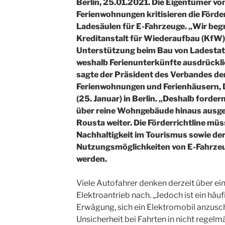
Berlin, 25.01.2021. Die Eigentümer vo
Ferienwohnungen kritisieren die Förde
Ladesäulen für E-Fahrzeuge. „Wir be
Kreditanstalt für Wiederaufbau (KfW) 
Unterstützung beim Bau von Ladestati
weshalb Ferienunterkünfte ausdrückl
sagte der Präsident des Verbandes de
Ferienwohnungen und Ferienhäusern, 
(25. Januar) in Berlin. „Deshalb forde
über reine Wohngebäude hinaus ausge
Rousta weiter. Die Förderrichtline müs
Nachhaltigkeit im Tourismus sowie der
Nutzungsmöglichkeiten von E-Fahrze
werden.
Viele Autofahrer denken derzeit über ei
Elektroantrieb nach. „Jedoch ist ein hä
Erwägung, sich ein Elektromobil anzusch
Unsicherheit bei Fahrten in nicht regel