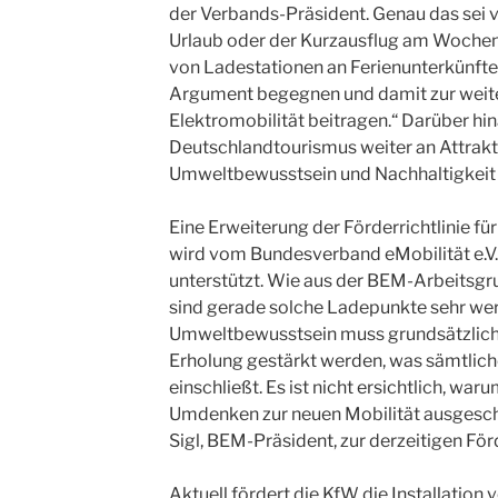
der Verbands-Präsident. Genau das sei vo
Urlaub oder der Kurzausflug am Wochen
von Ladestationen an Ferienunterkünft
Argument begegnen und damit zur weit
Elektromobilität beitragen.“ Darüber hi
Deutschlandtourismus weiter an Attrakt
Umweltbewusstsein und Nachhaltigkeit
Eine Erweiterung der Förderrichtlinie f
wird vom Bundesverband eMobilität e.V.
unterstützt. Wie aus der BEM-Arbeitsgr
sind gerade solche Ladepunkte sehr wert
Umweltbewusstsein muss grundsätzlich 
Erholung gestärkt werden, was sämtliche
einschließt. Es ist nicht ersichtlich, wa
Umdenken zur neuen Mobilität ausgeschl
Sigl, BEM-Präsident, zur derzeitigen För
Aktuell fördert die KfW die Installation