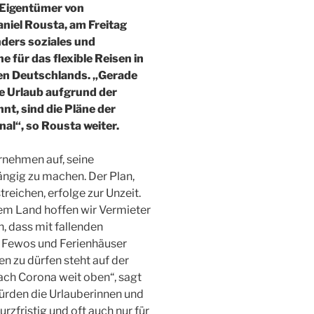
 Eigentümer von
niel Rousta, am Freitag
nders soziales und
 für das flexible Reisen in
en Deutschlands. „Gerade
sche Urlaub aufgrund der
t, sind die Pläne der
nal“, so Rousta weiter.
rnehmen auf, seine
ngig zu machen. Der Plan,
eichen, erfolge zur Unzeit.
em Land hoffen wir Vermieter
, dass mit fallenden
 Fewos und Ferienhäuser
n zu dürfen steht auf der
ach Corona weit oben“, sagt
ürden die Urlauberinnen und
rzfristig und oft auch nur für