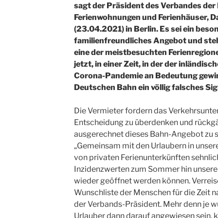
sagt der Präsident des Verbandes der
Ferienwohnungen und Ferienhäuser, Da
(23.04.2021) in Berlin. Es sei ein beso
familienfreundliches Angebot und stehe
eine der meistbesuchten Ferienregion
jetzt, in einer Zeit, in der der inländi
Corona-Pandemie an Bedeutung gewinn
Deutschen Bahn ein völlig falsches Sig
Die Vermieter fordern das Verkehrsunte
Entscheidung zu überdenken und rückgä
ausgerechnet dieses Bahn-Angebot zu str
„Gemeinsam mit den Urlaubern in unser
von privaten Ferienunterkünften sehnlich
Inzidenzwerten zum Sommer hin unsere
wieder geöffnet werden können. Verreise
Wunschliste der Menschen für die Zeit n
der Verbands-Präsident. Mehr denn je w
Urlauber dann darauf angewiesen sein, ku