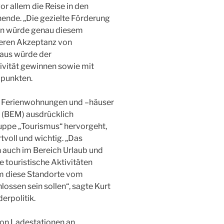
r allem die Reise in den
ende. „Die gezielte Förderung
en würde genau diesem
eren Akzeptanz von
naus würde der
ivität gewinnen sowie mit
 punkten.
ür Ferienwohnungen und –häuser
 (BEM) ausdrücklich
uppe „Tourismus“ hervorgeht,
voll und wichtig. „Das
auch im Bereich Urlaub und
 touristische Aktivitäten
rum diese Standorte vom
ossen sein sollen“, sagte Kurt
derpolitik.
 von Ladestationen an