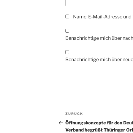
Name, E-Mail-Adresse und 
Benachrichtige mich über nac
Benachrichtige mich über neue 
Beitragsnavigation
Vorheriger
ZURÜCK
Beitrag
Öffnungskonzepte für den Deu
Verband begrüßt Thüringer Or