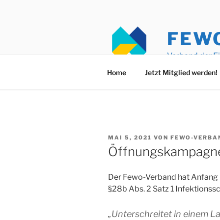
Zum
Inhalt
springen
FEW
Verband der E
Home
Jetzt Mitglied werden!
VERÖFFENTLICHT
MAI 5, 2021
VON
FEWO-VERBA
AM
Öffnungskampagne
Der Fewo-Verband hat Anfang
§28b Abs. 2 Satz 1 Infektionssc
„Unterschreitet in einem L