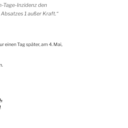
n-Tage-Inzidenz den
bsatzes 1 außer Kraft.“
r einen Tag später, am 4. Mai,
n.
,
n