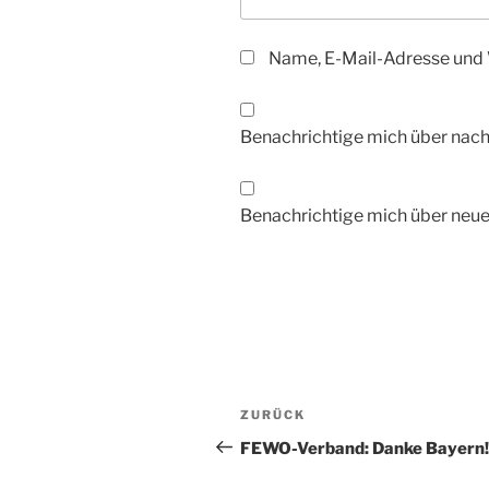
Name, E-Mail-Adresse und 
Benachrichtige mich über nac
Benachrichtige mich über neue 
Beitragsnavigation
Vorheriger
ZURÜCK
Beitrag
FEWO-Verband: Danke Bayern!