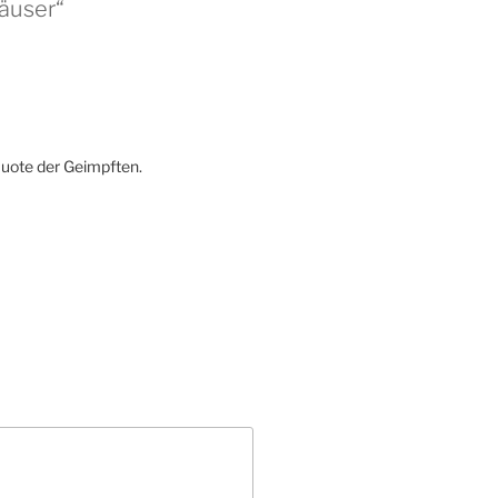
äuser“
 Quote der Geimpften.