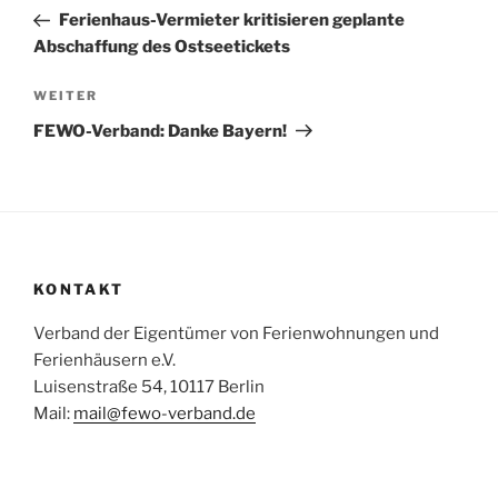
Beitrag
Ferienhaus-Vermieter kritisieren geplante
Abschaffung des Ostseetickets
Nächster
WEITER
Beitrag
FEWO-Verband: Danke Bayern!
KONTAKT
Verband der Eigentümer von Ferienwohnungen und
Ferienhäusern e.V.
Luisenstraße 54, 10117 Berlin
Mail:
mail@fewo-verband.de