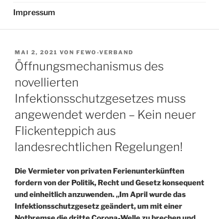
Impressum
VERÖFFENTLICHT
MAI 2, 2021
VON
FEWO-VERBAND
AM
Öffnungsmechanismus des
novellierten
Infektionsschutzgesetzes muss
angewendet werden – Kein neuer
Flickenteppich aus
landesrechtlichen Regelungen!
Die Vermieter von privaten Ferienunterkünften
fordern von der Politik, Recht und Gesetz konsequent
und einheitlich anzuwenden. „Im April wurde das
Infektionsschutzgesetz geändert, um mit einer
Notbremse die dritte Corona-Welle zu brechen und